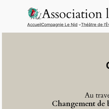
Aller
Association 
au
contenu
Accueil
Compagnie Le Nid
Théâtre de l’È
Au trav
Changement de 