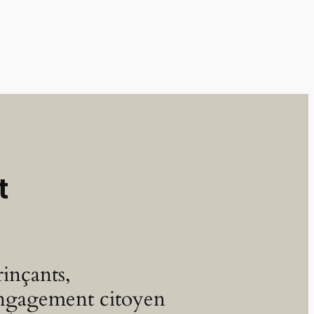
t
inçants,
’engagement citoyen